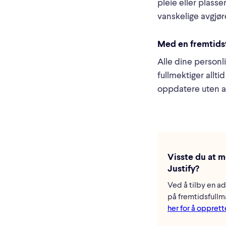
pleie eller plasse
vanskelige avgjøre
Med en fremtidsf
Alle dine personli
fullmektiger allt
oppdatere uten a
Visste du at 
Justify?
Ved å tilby en ad
på fremtidsfullma
her for å opprett