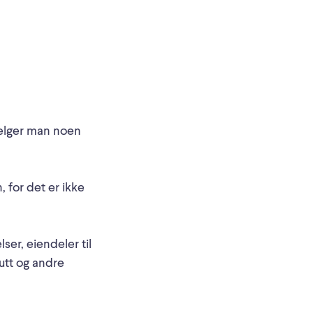
 velger man noen
 for det er ikke
er, eiendeler til
lutt og andre