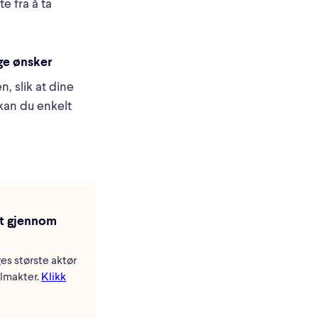
e fra å ta
ige ønsker
n, slik at dine
 kan du enkelt
kt gjennom
ges største aktør
llmakter.
Klikk