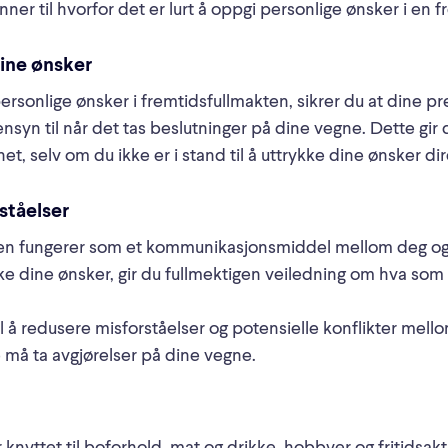
ner til hvorfor det er lurt å oppgi personlige ønsker i en f
dine ønsker
ersonlige ønsker i fremtidsfullmakten, sikrer du at dine p
hensyn til når det tas beslutninger på dine vegne. Dette gir
het, selv om du ikke er i stand til å uttrykke dine ønsker di
ståelser
en fungerer som et kommunikasjonsmiddel mellom deg og 
ke dine ønsker, gir du fullmektigen veiledning om hva som e
il å redusere misforståelser og potensielle konflikter mell
må ta avgjørelser på dine vegne.