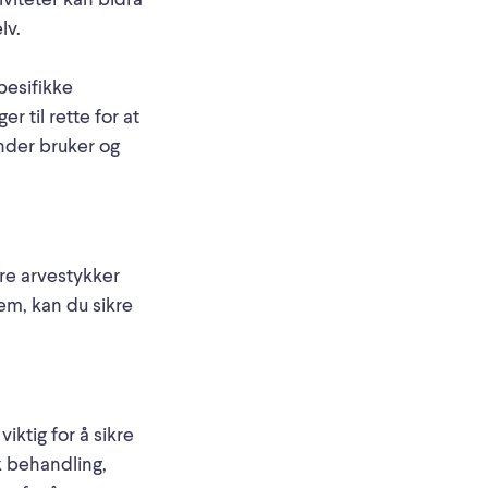
iviteter kan bidra
lv.
pesifikke
r til rette for at
under bruker og
ære arvestykker
em, kan du sikre
iktig for å sikre
k behandling,