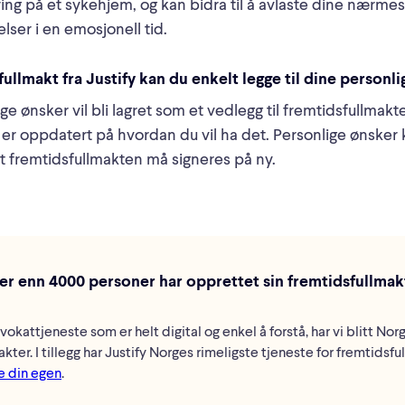
ring på et sykehjem, og kan bidra til å avlaste dine nærmest
lser i en emosjonell tid.
ullmakt fra Justify kan du enkelt legge til dine personl
ge ønsker vil bli lagret som et vedlegg til fremtidsfullmakte
id er oppdatert på hvordan du vil ha det. Personlige ønsker
t fremtidsfullmakten må signeres på ny.
mer enn 4000 personer har opprettet sin fremtidsfullma
vokattjeneste som er helt digital og enkel å forstå, har vi blitt Nor
kter. I tillegg har Justify Norges rimeligste tjeneste for fremtidsfu
e din egen
.