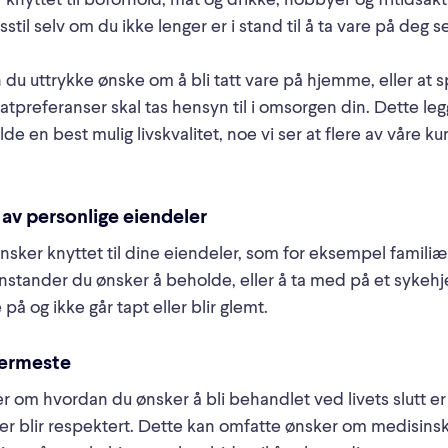
knyttet til boforhold, mat og drikke, hobbyer og fritidsakt
vsstil selv om du ikke lenger er i stand til å ta vare på deg se
du uttrykke ønske om å bli tatt vare på hjemme, eller at s
matpreferanser skal tas hensyn til i omsorgen din. Dette legge
e en best mulig livskvalitet, noe vi ser at flere av våre k
 av personlige eiendeler
nsker knyttet til dine eiendeler, som for eksempel famili
jenstander du ønsker å beholde, eller å ta med på et sykehj
e på og ikke går tapt eller blir glemt.
nærmeste
 om hvordan du ønsker å bli behandlet ved livets slutt er v
ker blir respektert. Dette kan omfatte ønsker om medisins