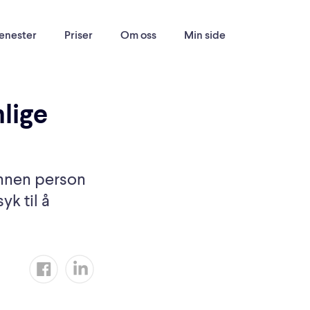
enester
Priser
Om oss
Min side
nlige
annen person
yk til å