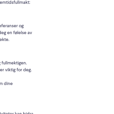
remtidsfullmakt:
referanser og
 deg en følelse av
rekte.
fullmektigen.
r viktig for deg.
om dine