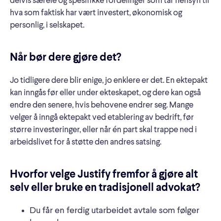
delvis særeie og spesifikke fordelinger som tar hensyn til
hva som faktisk har vært investert, økonomisk og
personlig, i selskapet.
Når bør dere gjøre det?
Jo tidligere dere blir enige, jo enklere er det. En ektepakt
kan inngås før eller under ekteskapet, og dere kan også
endre den senere, hvis behovene endrer seg. Mange
velger å inngå ektepakt ved etablering av bedrift, før
større investeringer, eller når én part skal trappe ned i
arbeidslivet for å støtte den andres satsing.
Hvorfor velge Justify fremfor å gjøre alt
selv eller bruke en tradisjonell advokat?
Du får en ferdig utarbeidet avtale som følger