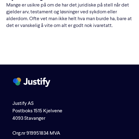
Mange er usikre på om de har det juridiske på stell når det
gjelder arv, testament og løsninger ved sykdom eller
alderdom. Ofte vet man ikke helt hva man burde ha, bare at
det er vanskelig å vite om alt er godt nok ivaretatt.
Justify AS
Postboks 1515 Kjelvene
4093 Stavanger
Org.nr 919951834 MVA