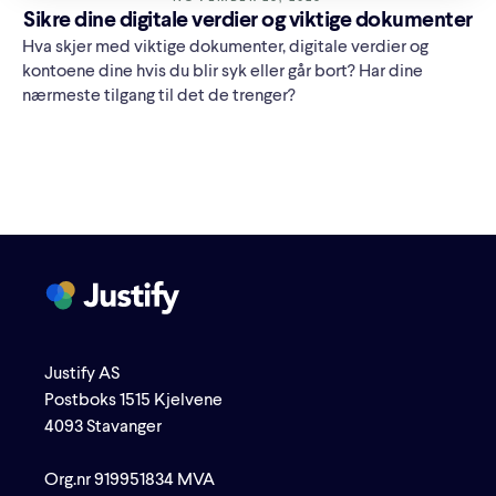
Sikre dine digitale verdier og viktige dokumenter
Hva skjer med viktige dokumenter, digitale verdier og
kontoene dine hvis du blir syk eller går bort? Har dine
nærmeste tilgang til det de trenger?
Justify AS
Postboks 1515 Kjelvene
4093 Stavanger
Org.nr 919951834 MVA