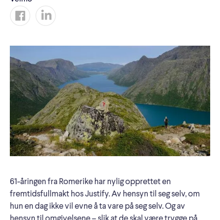
61-åringen fra Romerike har nylig opprettet en
fremtidsfullmakt hos Justify. Av hensyn til seg selv, om
hun en dag ikke vil evne å ta vare på seg selv. Og av
hensyn til omgivelsene – slik at de skal være trygge på