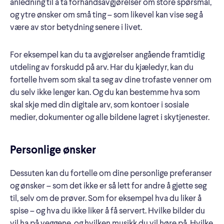
anledning til å ta forhåndsavgjørelser om store spørsmål,
og ytre ønsker om små ting – som likevel kan vise seg å
være av stor betydning senere i livet.
For eksempel kan du ta avgjørelser angående framtidig
utdeling av forskudd på arv. Har du kjæledyr, kan du
fortelle hvem som skal ta seg av dine trofaste venner om
du selv ikke lenger kan. Og du kan bestemme hva som
skal skje med din digitale arv, som kontoer i sosiale
medier, dokumenter og alle bildene lagret i skytjenester.
Personlige ønsker
Dessuten kan du fortelle om dine personlige preferanser
og ønsker – som det ikke er så lett for andre å gjette seg
til, selv om de prøver. Som for eksempel hva du liker å
spise – og hva du ikke liker å få servert. Hvilke bilder du
vil ha på veggene, og hvilken musikk du vil høre på. Hvilke